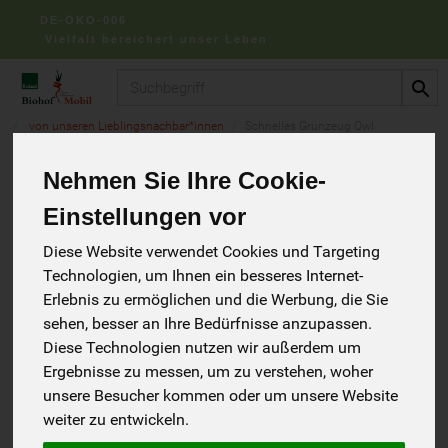
DE-ÖKO-006
Vielfalt bereichert unser Leben
Produkt
von unseren Lieblingsnachbar*innen
Schnelles Grünzeug Owl
Nehmen Sie Ihre Cookie-
Schnelles Grünzeug
Einstellungen vor
Diese Website verwendet Cookies und Targeting
Owl
11 von 734
Technologien, um Ihnen ein besseres Internet-
Erlebnis zu ermöglichen und die Werbung, die Sie
sehen, besser an Ihre Bedürfnisse anzupassen.
Diese Technologien nutzen wir außerdem um
Ergebnisse zu messen, um zu verstehen, woher
unsere Besucher kommen oder um unsere Website
weiter zu entwickeln.
Hersteller
Allergene