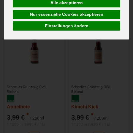
Alle akzeptieren
Nur essenzielle Cookies akzeptieren
Einstellungen ändern
Schnelles Grünzeug OWL
Schnelles Grünzeug OWL
Bioland
Bioland
Appelbete
Kimchi Kick
*
*
3,99 €
3,99 €
/ 200ml
/ 200ml
1 * 200ml (19,95 € / 1L)
1 * 200ml (19,95 € / 1 L)