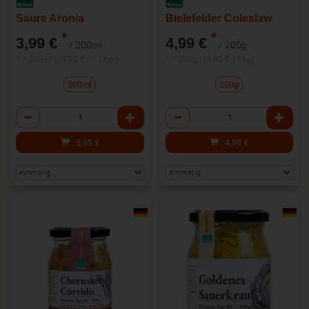
Saure Aronia
Bielefelder Coleslaw
*
*
3,99 €
4,99 €
/ 200ml
/ 200g
1 * 200ml (19,95 € / 1 Liter)
1 * 200g (24,95 € / 1kg)
200ml
200g
Anzahl
Anzahl
3,99
€
4,99
€