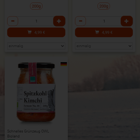
200g
200g
Anzahl
Anzahl
4,99
€
4,99
€
Schnelles Grünzeug OWL
Bioland