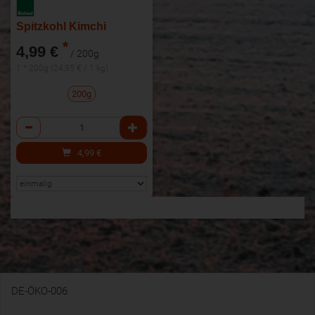
Spitzkohl Kimchi
*
4,99 €
/ 200g
1 * 200g (24,95 € / 1 kg)
200g
Anzahl
4,99
€
DE-ÖKO-006