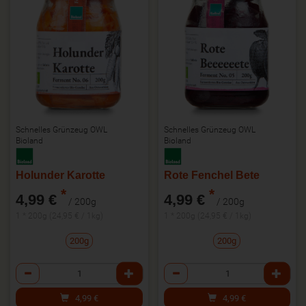
Schnelles Grünzeug OWL
Schnelles Grünzeug OWL
Bioland
Bioland
Holunder Karotte
Rote Fenchel Bete
*
*
4,99 €
4,99 €
/ 200g
/ 200g
1 * 200g (24,95 € / 1kg)
1 * 200g (24,95 € / 1kg)
200g
200g
Anzahl
Anzahl
4,99
€
4,99
€