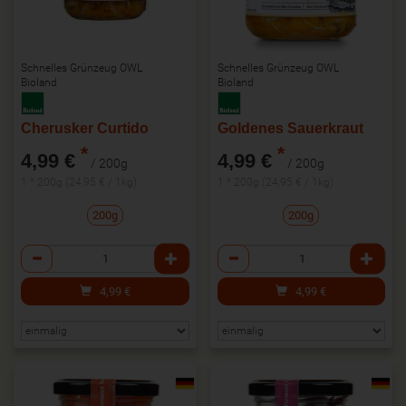
Schnelles Grünzeug OWL
Schnelles Grünzeug OWL
Bioland
Bioland
Cherusker Curtido
Goldenes Sauerkraut
*
*
4,99 €
4,99 €
/ 200g
/ 200g
1 * 200g (24,95 € / 1kg)
1 * 200g (24,95 € / 1kg)
200g
200g
Anzahl
Anzahl
4,99
€
4,99
€