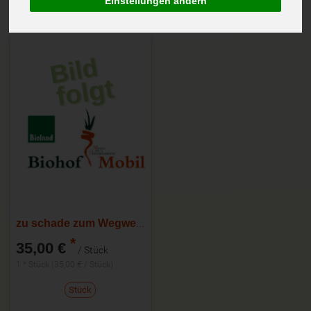
Einstellungen ändern
zu schade zum Wegwerfen Kiste
*
35,00 €
/ Stück
1 * Stück (35,00 € / Stück)
Stück