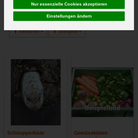
Nur essenzielle Cookies akzeptieren
Einstellungen ändern
Hersteller
Allergene
Schnupperkiste
Gemüsekisten