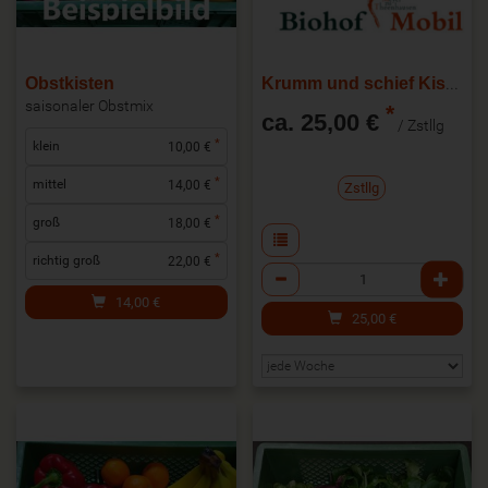
Obstkisten
Krumm und schief Kiste Profi
saisonaler Obstmix
*
ca. 25,00 €
/ Zstllg
*
klein
10,00 €
*
mittel
14,00 €
Zstllg
*
groß
18,00 €
*
richtig groß
22,00 €
Anzahl
14,00
€
25,00
€