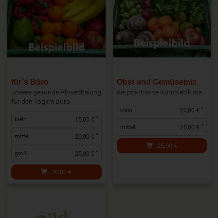
für`s Büro
Obst und Gemüsemix
unsere gesunde Abwechslung
die praktische Komplettkiste
für den Tag im Büro
*
klein
20,00 €
*
klein
15,00 €
*
mittel
25,00 €
*
mittel
20,00 €
25,00
€
*
groß
25,00 €
20,00
€