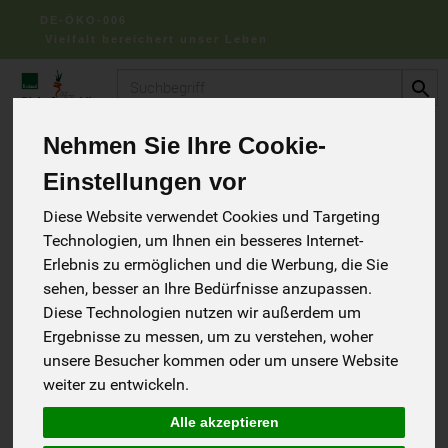
DE-ÖKO-006
Vielfalt bereichert unser Leben
Produkt
BIOKISTEN
Nehmen Sie Ihre Cookie-
Einstellungen vor
BIOKISTEN
Diese Website verwendet Cookies und Targeting
16 von 734
Technologien, um Ihnen ein besseres Internet-
Erlebnis zu ermöglichen und die Werbung, die Sie
sehen, besser an Ihre Bedürfnisse anzupassen.
Diese Technologien nutzen wir außerdem um
Gemüse der Woche
6
Ergebnisse zu messen, um zu verstehen, woher
unsere Besucher kommen oder um unsere Website
Obst der Woche
4
weiter zu entwickeln.
Mixkisten
5
Alle akzeptieren