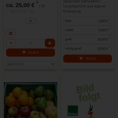
saisonaler Gemüsemix -
*
ca. 25,00 €
/ St
hauptsächlich aus eigener
Erzeugung
1 * St (25,00 € / Stk)
*
St
klein
13,00 €
*
mittel
15,00 €
*
groß
20,00 €
Anzahl
*
richtig groß
25,00 €
25,00
€
15,00
€