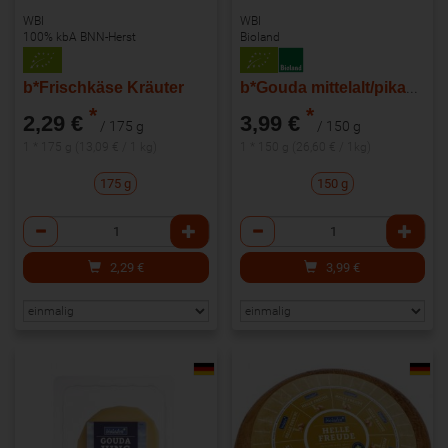
WBI
WBI
100% kbA BNN-Herst
Bioland
b*Frischkäse Kräuter
b*Gouda mittelalt/pikant - Scheiben
*
*
2,29 €
3,99 €
/ 175 g
/ 150 g
1 * 175 g (13,09 € / 1 kg)
1 * 150 g (26,60 € / 1kg)
175 g
150 g
Anzahl
Anzahl
2,29
€
3,99
€