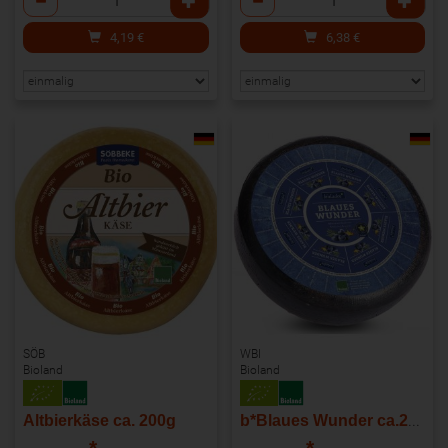
4,19
€
6,38
€
SÖB
WBI
Bioland
Bioland
Altbierkäse ca. 200g
b*Blaues Wunder ca.220gr/Stk