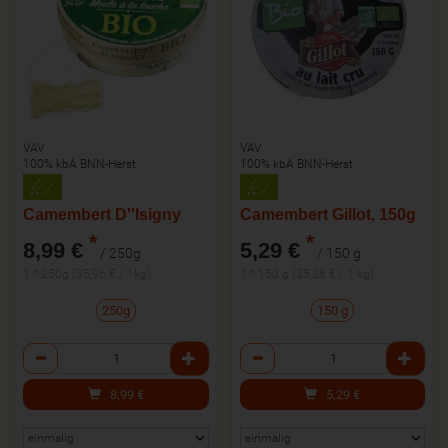
VAV
VAV
100% kbA BNN-Herst
100% kbA BNN-Herst
Camembert D''Isigny
Camembert Gillot, 150g
*
*
8,99 €
5,29 €
/ 250g
/ 150 g
1 * 250g (35,96 € / 1kg)
1 * 150 g (35,28 € / 1 kg)
250g
150 g
Anzahl
Anzahl
8,99
€
5,29
€