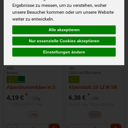
Ergebnisse zu messen, um zu verstehen, woher
unsere Besucher kommen oder um unsere Website
weiter zu entwickeln.
Alle akzeptieren
Nur essenzielle Cookies akzeptieren
Einstellungen ändern
AND
VAV
Bioland
100% kbA BNN-Herst
Alpenblumenkäse in Scheiben
Alpenstolz 10-12 M SB-Theke
*
*
4,19 €
6,38 €
/ 125g
/ Stk
1 * 125g (33,52 € / 1kg)
31,90 € / kg, 1 Stück ca. 200g
125g
Stück
Anzahl
Anzahl