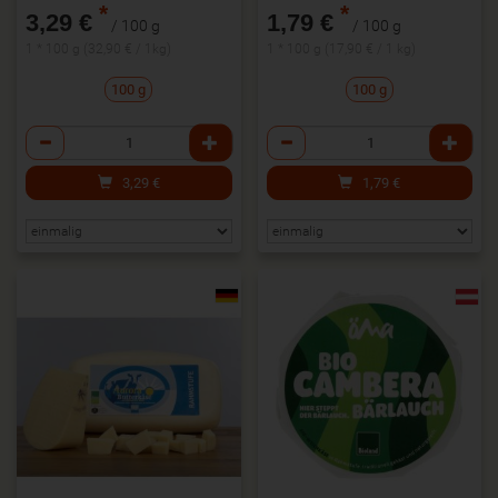
*
*
3,29 €
1,79 €
/ 100 g
/ 100 g
1 * 100 g (32,90 € / 1kg)
1 * 100 g (17,90 € / 1 kg)
100 g
100 g
Anzahl
Anzahl
3,29
€
1,79
€