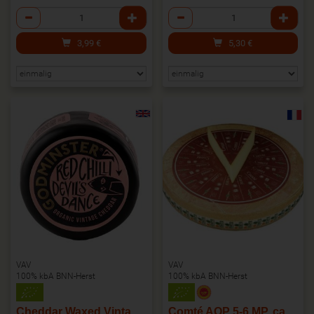
Anzahl
Anzahl
3,99
€
5,30
€
VAV
VAV
100% kbA BNN-Herst
100% kbA BNN-Herst
Cheddar Waxed Vintage Chilli 200g
Comté AOP 5-6 MP, ca. 250g/Stück