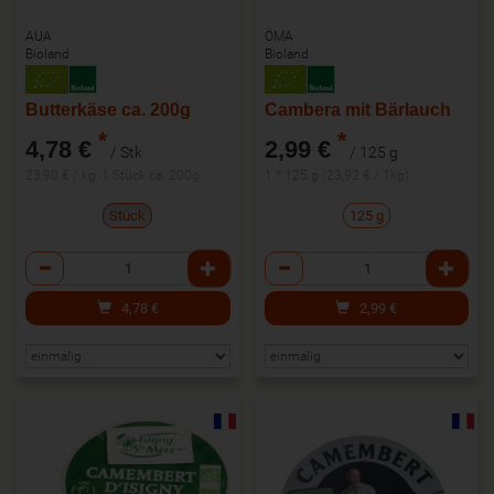
AUA
ÖMA
Bioland
Bioland
Butterkäse ca. 200g
Cambera mit Bärlauch
*
*
4,78 €
2,99 €
/ Stk
/ 125 g
23,90 € / kg, 1 Stück ca. 200g
1 * 125 g (23,92 € / 1kg)
Stück
125 g
Anzahl
Anzahl
4,78
€
2,99
€