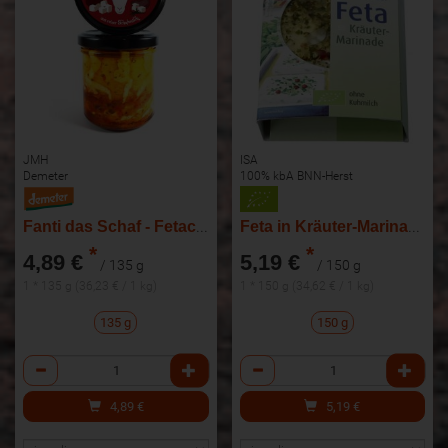
JMH
ISA
Demeter
100% kbA BNN-Herst
Fanti das Schaf - Fetacreme mit Paprika
Feta in Kräuter-Marinade
*
*
4,89 €
5,19 €
/ 135 g
/ 150 g
1 * 135 g (36,23 € / 1 kg)
1 * 150 g (34,62 € / 1 kg)
135 g
150 g
Anzahl
Anzahl
4,89
€
5,19
€