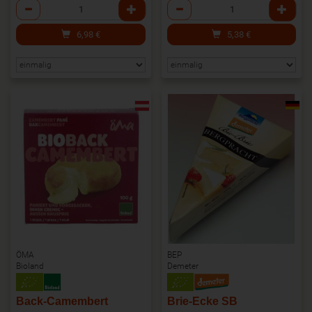
Anzahl
Anzahl
6,98
€
5,38
€
ÖMA
BEP
Bioland
Demeter
Back-Camembert
Brie-Ecke SB