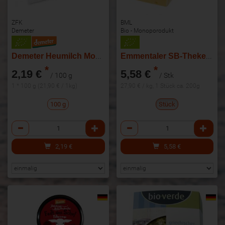
ZFK
BML
Demeter
Bio - Monoporodukt
Demeter Heumilch Mozzarella Kugel, 100g
Emmentaler SB-Theke ca. 200g
*
*
2,19 €
5,58 €
/ 100 g
/ Stk
1 * 100 g (21,90 € / 1kg)
27,90 € / kg, 1 Stück ca. 200g
100 g
Stück
Anzahl
Anzahl
2,19
€
5,58
€