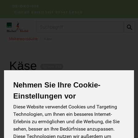
DE-ÖKO-006
Vielfalt bereichert unser Leben
Produkt
Molkereiprodukte
Käse
Käse
52 von 734
Nehmen Sie Ihre Cookie-
Einstellungen vor
Diese Website verwendet Cookies und Targeting
Hersteller
Ernährung
Allergene
Technologien, um Ihnen ein besseres Internet-
Erlebnis zu ermöglichen und die Werbung, die Sie
sehen, besser an Ihre Bedürfnisse anzupassen.
Diese Technologien nutzen wir außerdem um