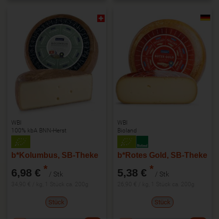
WBI
WBI
100% kbA BNN-Herst
Bioland
b*Kolumbus, SB-Theke
b*Rotes Gold, SB-Theke
*
*
6,98 €
5,38 €
/ Stk
/ Stk
34,90 € / kg, 1 Stück ca. 200g
26,90 € / kg, 1 Stück ca. 200g
Stück
Stück