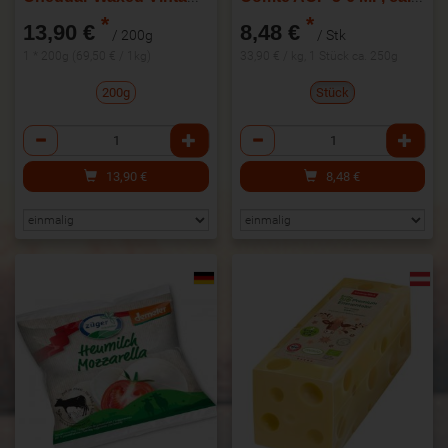
*
*
13,90 €
8,48 €
/ 200g
/ Stk
1 * 200g (69,50 € / 1kg)
33,90 € / kg, 1 Stück ca. 250g
200g
Stück
Anzahl
Anzahl
13,90
€
8,48
€