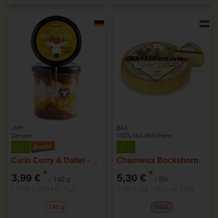
JMH
BAS
Demeter
100% kbA BNN-Herst
Carlo Curry & Dattel - Frischkäse
Charmeux Bockshornklee, ca.190g
*
*
3,99 €
5,30 €
/ 140 g
/ Stk
1 * 140 g (28,49 € / 1kg)
27,90 € / kg, 1 Stück ca. 190g
140 g
Stück