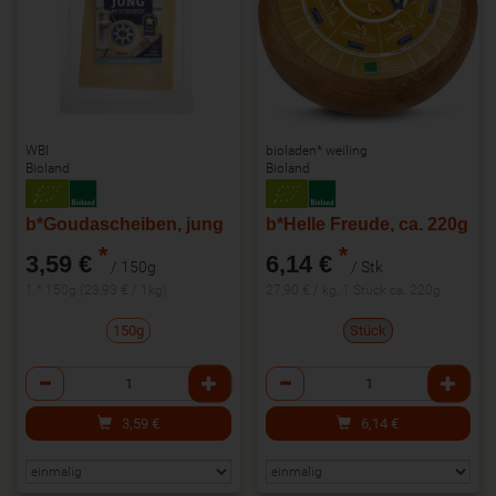
WBI
bioladen* weiling
Bioland
Bioland
b*Goudascheiben, jung
b*Helle Freude, ca. 220g
*
*
3,59 €
6,14 €
/ 150g
/ Stk
1 * 150g (23,93 € / 1kg)
27,90 € / kg, 1 Stück ca. 220g
150g
Stück
Anzahl
Anzahl
3,59
€
6,14
€