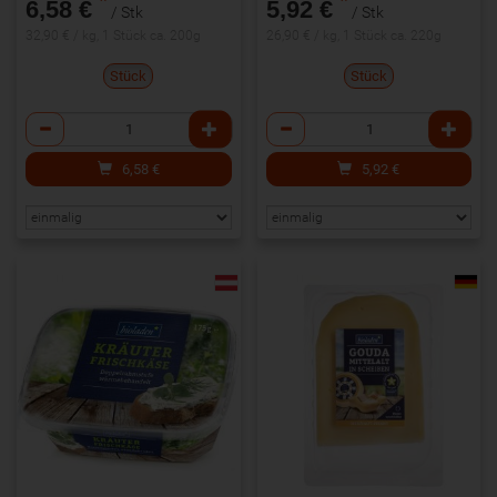
*
*
6,58 €
5,92 €
/ Stk
/ Stk
32,90 € / kg, 1 Stück ca. 200g
26,90 € / kg, 1 Stück ca. 220g
Stück
Stück
Anzahl
Anzahl
6,58
€
5,92
€