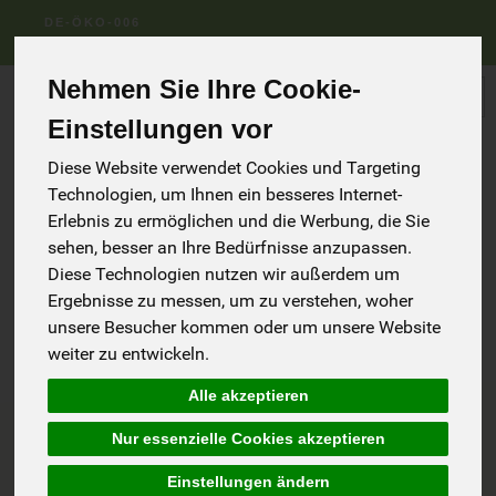
DE-ÖKO-006
Vielfalt bereichert unser Leben
Nehmen Sie Ihre Cookie-
Produkt
Einstellungen vor
Diese Website verwendet Cookies und Targeting
Technologien, um Ihnen ein besseres Internet-
Erlebnis zu ermöglichen und die Werbung, die Sie
Bitte tragen Sie hier Ihre E-Mail-Adresse ein. Wir senden
sehen, besser an Ihre Bedürfnisse anzupassen.
Ihnen umgehend einen Link zu, über den Sie Ihre E-Mail-
Adresse verifizieren und ein neues Passwort vergeben
Diese Technologien nutzen wir außerdem um
können.
Ergebnisse zu messen, um zu verstehen, woher
unsere Besucher kommen oder um unsere Website
Bitte kontrollieren Sie auch den SPAM-Ordner Ihres E-Mail-
Postfaches.
weiter zu entwickeln.
Sollten Sie bei uns noch kein registrierter Shop-Kunde sein,
Alle akzeptieren
melden Sie sich bitte zuerst als Neukunde an oder
kontaktieren Sie unsere Hotline.
Nur essenzielle Cookies akzeptieren
Einstellungen ändern
E-Mail / Benutzername