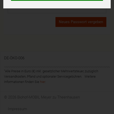
DE-ÖKO-006
*
Alle Preise in Euro (€) inkl. gesetzlicher Mehrwertsteuer, zuzüglich
Versandkosten, Pfand und optionaler Servicegebühren. Weitere
Informationen finden Sie
hier
.
© 2026 Biohof-MOBIL Meyer zu Theenhausen
Impressum